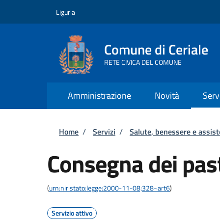
Salta al contenuto principale
Skip to footer content
Liguria
Comune di Ceriale
RETE CIVICA DEL COMUNE
Amministrazione
Novità
Serv
Briciole di pane
Home
/
Servizi
/
Salute, benessere e assis
Consegna dei past
(
urn:nir:stato:legge:2000-11-08;328~art6
)
Servizio attivo