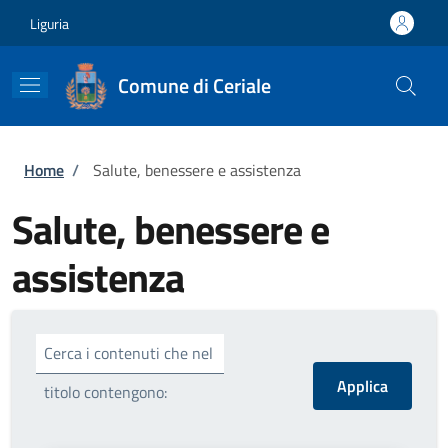
Salta al contenuto principale
Skip to footer content
Liguria
Comune di Ceriale
Briciole di pane
Home
/
Salute, benessere e assistenza
Salute, benessere e
assistenza
Cerca i contenuti che nel
titolo contengono: