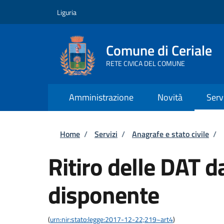
Salta al contenuto principale
Skip to footer content
Liguria
Comune di Ceriale
RETE CIVICA DEL COMUNE
Amministrazione
Novità
Serv
Briciole di pane
Home
/
Servizi
/
Anagrafe e stato civile
/
Ritiro delle DAT d
disponente
(
urn:nir:stato:legge:2017-12-22;219~art4
)