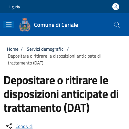
Salta al contenuto principale
Skip to footer content
Liguria
Comune di Ceriale
Briciole di pane
Home
/
Servizi demografici
/
Depositare o ritirare le disposizioni anticipate di
trattamento (DAT)
Depositare o ritirare le
disposizioni anticipate di
trattamento (DAT)
Condividi