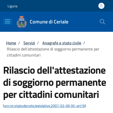
Salta al contenuto principale
Skip to footer content
Liguria
Comune di Ceriale
Briciole di pane
Home
/
Servizi
/
Anagrafe e stato civile
/
Rilascio dell'attestazione di soggiorno permanente per
cittadini comunitari
Rilascio dell'attestazione
di soggiorno permanente
per cittadini comunitari
(
urn:nir:stato:decreto.legislativo:2007-02-06;30~art16
)