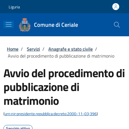
Salta al contenuto principale
Skip to footer content
Liguria
Comune di Ceriale
Briciole di pane
Home
/
Servizi
/
Anagrafe e stato civile
/
Avvio del procedimento di pubblicazione di matrimonio
Avvio del procedimento di
pubblicazione di
matrimonio
(
urn:nir:presidente.repubblica:decreto:2000-11-03;396
)
Servizio attivo