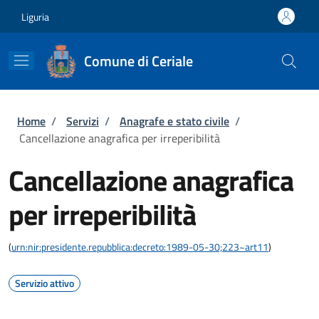
Salta al contenuto principale
Skip to footer content
Liguria
Comune di Ceriale
Briciole di pane
Home
/
Servizi
/
Anagrafe e stato civile
/
Cancellazione anagrafica per irreperibilità
Cancellazione anagrafica
per irreperibilità
(
urn:nir:presidente.repubblica:decreto:1989-05-30;223~art11
)
Servizio attivo