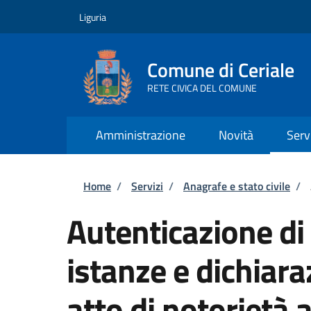
Salta al contenuto principale
Skip to footer content
Liguria
Comune di Ceriale
RETE CIVICA DEL COMUNE
Amministrazione
Novità
Serv
Briciole di pane
Home
/
Servizi
/
Anagrafe e stato civile
/
Autenticazione di 
istanze e dichiara
atto di notorietà 