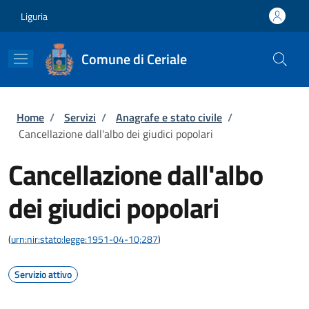
Salta al contenuto principale
Skip to footer content
Liguria
Comune di Ceriale
Briciole di pane
Home
/
Servizi
/
Anagrafe e stato civile
/
Cancellazione dall'albo dei giudici popolari
Cancellazione dall'albo
dei giudici popolari
(
urn:nir:stato:legge:1951-04-10;287
)
Servizio attivo