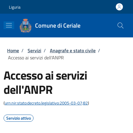
Salta al contenuto principale
Skip to footer content
Liguria
Comune di Ceriale
Briciole di pane
Home
/
Servizi
/
Anagrafe e stato civile
/
Accesso ai servizi dell'ANPR
Accesso ai servizi
dell'ANPR
(
urn:nir:stato:decreto.legislativo:2005-03-07;82
)
Servizio attivo