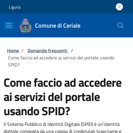
Salta al contenuto principale
Skip to footer content
Liguria
Comune di Ceriale
Briciole di pane
Home
/
Domande frequenti
/
Come faccio ad accedere ai servizi del portale usando
SPID?
Come faccio ad accedere
ai servizi del portale
usando SPID?
Il Sistema Pubblico di Identità Digitale (SPID) è un’identità
digitale composta da una coppia di credenziali (username e