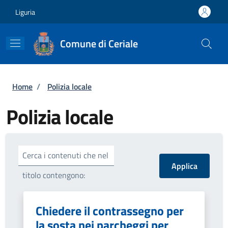
Salta al contenuto principale
Skip to footer content
Liguria
Comune di Ceriale
Briciole di pane
Home
/
Polizia locale
Polizia locale
Cerca i contenuti che nel
titolo contengono:
Chiedere il contrassegno per
la sosta nei parcheggi per