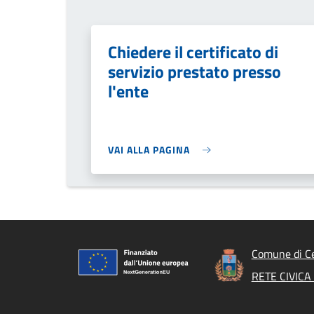
Chiedere il certificato di
servizio prestato presso
l'ente
VAI ALLA PAGINA
Comune di Ce
RETE CIVIC