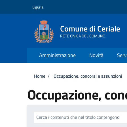
Salta al contenuto principale
Skip to footer content
Liguria
Comune di Ceriale
RETE CIVICA DEL COMUNE
Amministrazione
Novità
Serv
Briciole di pane
Home
/
Occupazione, concorsi e assunzioni
Occupazione, conc
Cerca i contenuti che nel titolo contengono: