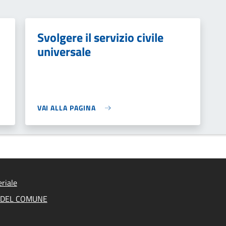
Svolgere il servizio civile
universale
VAI ALLA PAGINA
riale
A DEL COMUNE