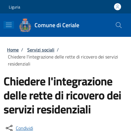
Salta al contenuto principale
Skip to footer content
Liguria
Comune di Ceriale
Briciole di pane
Home
/
Servizi sociali
/
Chiedere l'integrazione delle rette di ricovero dei servizi
residenziali
Chiedere l'integrazione
delle rette di ricovero dei
servizi residenziali
Condividi