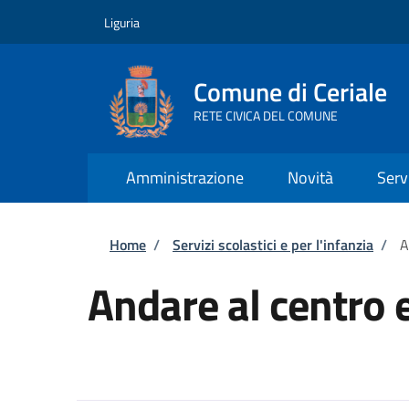
Salta al contenuto principale
Skip to footer content
Liguria
Comune di Ceriale
RETE CIVICA DEL COMUNE
Amministrazione
Novità
Serv
Briciole di pane
Home
/
Servizi scolastici e per l'infanzia
/
A
Andare al centro 