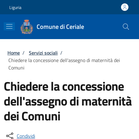
Salta al contenuto principale
Skip to footer content
Liguria
Comune di Ceriale
Briciole di pane
Home
/
Servizi sociali
/
Chiedere la concessione dell'assegno di maternità dei
Comuni
Chiedere la concessione
dell'assegno di maternità
dei Comuni
Condividi