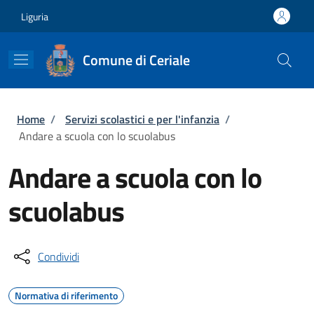
Salta al contenuto principale
Skip to footer content
Liguria
Comune di Ceriale
Briciole di pane
Home
/
Servizi scolastici e per l'infanzia
/
Andare a scuola con lo scuolabus
Andare a scuola con lo
scuolabus
Condividi
Normativa di riferimento