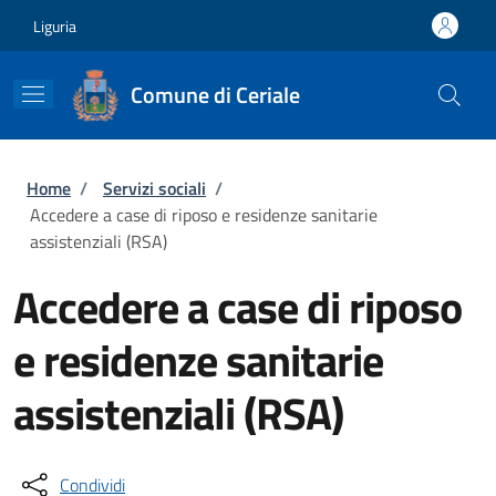
Salta al contenuto principale
Skip to footer content
Liguria
Comune di Ceriale
Briciole di pane
Home
/
Servizi sociali
/
Accedere a case di riposo e residenze sanitarie
assistenziali (RSA)
Accedere a case di riposo
e residenze sanitarie
assistenziali (RSA)
Condividi