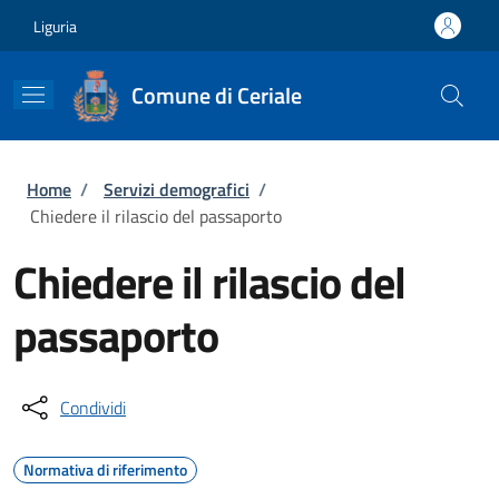
Salta al contenuto principale
Skip to footer content
Liguria
Comune di Ceriale
Briciole di pane
Home
/
Servizi demografici
/
Chiedere il rilascio del passaporto
Chiedere il rilascio del
passaporto
Condividi
Normativa di riferimento