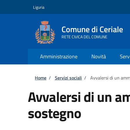
Salta al contenuto principale
Skip to footer content
Liguria
Comune di Ceriale
RETE CIVICA DEL COMUNE
Amministrazione
Novità
Serv
Briciole di pane
Home
/
Servizi sociali
/
Avvalersi di un amm
Avvalersi di un a
sostegno