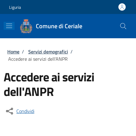
Salta al contenuto principale
Skip to footer content
Liguria
Comune di Ceriale
Briciole di pane
Home
/
Servizi demografici
/
Accedere ai servizi dell'ANPR
Accedere ai servizi
dell'ANPR
Condividi